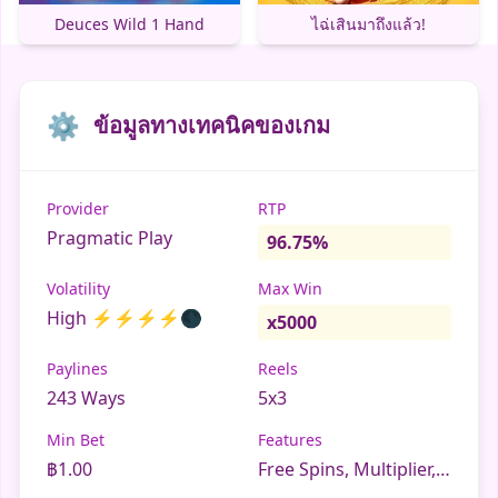
Deuces Wild 1 Hand
ไฉ่เสินมาถึงแล้ว!
⚙️
ข้อมูลทางเทคนิคของเกม
Provider
RTP
Pragmatic Play
96.75%
Volatility
Max Win
High ⚡⚡⚡⚡🌑
x5000
Paylines
Reels
243 Ways
5x3
Min Bet
Features
฿1.00
Free Spins, Multiplier, Wilds