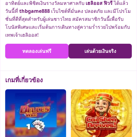
อาทิตย์และพิชิตเงินรางวัลมหาศาลกับ
เฮลิออส ฟิวรี
ได้แล้ว
วันนี้ที่
thbgame888
เว็บไซต์ที่มั่นคง ปลอดภัย และมีโปรโม
ชั่นที่ดีที่สุดสำหรับผู้เล่นชาวไทย สมัครสมาชิกวันนี้เพื่อรับ
โบนัสพิเศษและเริ่มต้นการเดินทางสู่ความร่ำรวยไปพร้อมกับ
เทพเจ้าเฮลิออส!
ทดลองเล่นฟรี
เล่นด้วยเงินจริง
เกมที่เกี่ยวข้อง