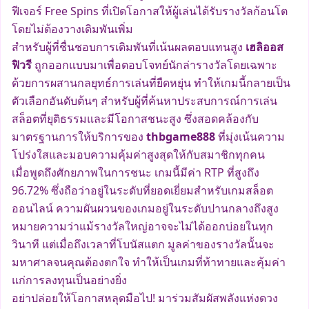
ฟีเจอร์ Free Spins ที่เปิดโอกาสให้ผู้เล่นได้รับรางวัลก้อนโต
โดยไม่ต้องวางเดิมพันเพิ่ม
สำหรับผู้ที่ชื่นชอบการเดิมพันที่เน้นผลตอบแทนสูง
เฮลิออส
ฟิวรี
ถูกออกแบบมาเพื่อตอบโจทย์นักล่ารางวัลโดยเฉพาะ
ด้วยการผสานกลยุทธ์การเล่นที่ยืดหยุ่น ทำให้เกมนี้กลายเป็น
ตัวเลือกอันดับต้นๆ สำหรับผู้ที่ค้นหาประสบการณ์การเล่น
สล็อตที่ยุติธรรมและมีโอกาสชนะสูง ซึ่งสอดคล้องกับ
มาตรฐานการให้บริการของ
thbgame888
ที่มุ่งเน้นความ
โปร่งใสและมอบความคุ้มค่าสูงสุดให้กับสมาชิกทุกคน
เมื่อพูดถึงศักยภาพในการชนะ เกมนี้มีค่า RTP ที่สูงถึง
96.72% ซึ่งถือว่าอยู่ในระดับที่ยอดเยี่ยมสำหรับเกมสล็อต
ออนไลน์ ความผันผวนของเกมอยู่ในระดับปานกลางถึงสูง
หมายความว่าแม้รางวัลใหญ่อาจจะไม่ได้ออกบ่อยในทุก
วินาที แต่เมื่อถึงเวลาที่โบนัสแตก มูลค่าของรางวัลนั้นจะ
มหาศาลจนคุณต้องตกใจ ทำให้เป็นเกมที่ท้าทายและคุ้มค่า
แก่การลงทุนเป็นอย่างยิ่ง
อย่าปล่อยให้โอกาสหลุดมือไป! มาร่วมสัมผัสพลังแห่งดวง